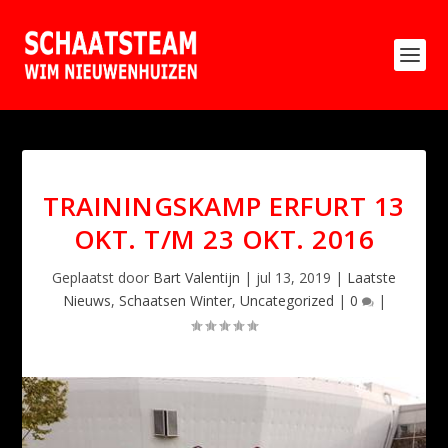
TRAININGSKAMP ERFURT 13
OKT. T/M 23 OKT. 2016
Geplaatst door
Bart Valentijn
|
jul 13, 2019
|
Laatste
Nieuws
,
Schaatsen Winter
,
Uncategorized
|
0
|